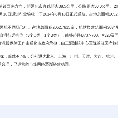
西南方向，距通化市直线距离38.5公里，公路距离50.9公里。201
1月16日通过行业验收，于2014年6月18日正式通航。占地总面积2052.
不同场飞行。占地总面积2052.7815亩，航站楼建筑面积3034
个自滑行远机位（3个C类、1个B类），能够起降B737-700、A32
医疗救援保障工作由通化市政府承担，由三源浦镇中心医院派驻医疗救
4家，航线有7条：分别通达北京、上海、广州、天津、大连、杭州、
局合理，已运营的市场网络逐渐搭建稳固。