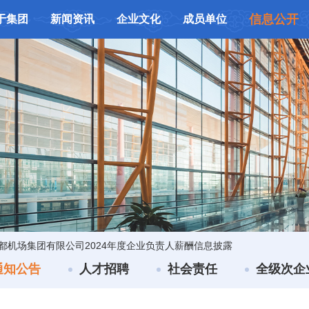
信息公开
于集团
新闻资讯
企业文化
成员单位
都机场集团有限公司2024年度企业负责人薪酬信息披露
通知公告
人才招聘
社会责任
全级次企