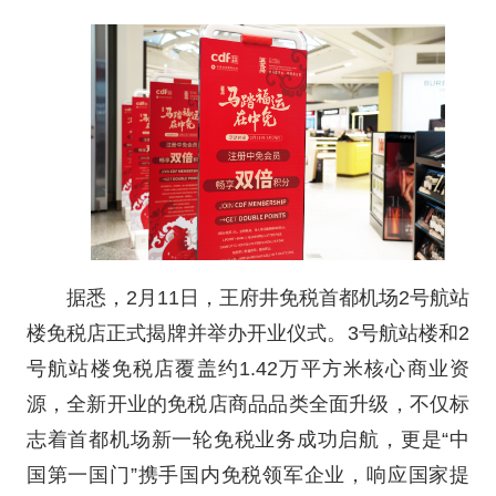
据悉，2月11日，王府井免税首都机场2号航站
楼免税店正式揭牌并举办开业仪式。3号航站楼和2
号航站楼免税店覆盖约1.42万平方米核心商业资
源，全新开业的免税店商品品类全面升级，不仅标
志着首都机场新一轮免税业务成功启航，更是“中
国第一国门”携手国内免税领军企业，响应国家提