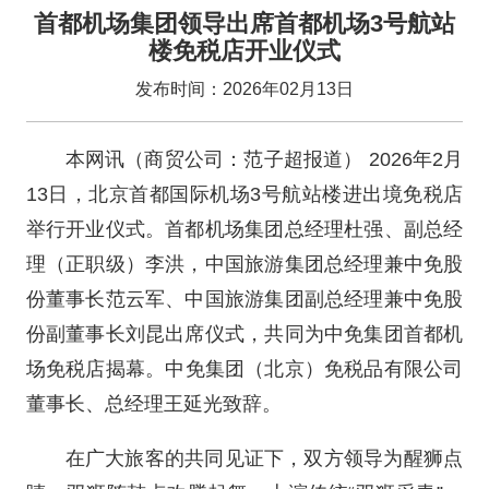
首都机场集团领导出席首都机场3号航站
楼免税店开业仪式
发布时间：2026年02月13日
本网讯（商贸公司：范子超报道） 2026年2月
13日，北京首都国际机场3号航站楼进出境免税店
举行开业仪式。首都机场集团总经理杜强、副总经
理（正职级）李洪，中国旅游集团总经理兼中免股
份董事长范云军、中国旅游集团副总经理兼中免股
份副董事长刘昆出席仪式，共同为中免集团首都机
场免税店揭幕
。中免集团（北京）免税品有限公司
董事长、总经理王延光
致辞。
在广大旅客的共同见证下，双方领导为醒狮点