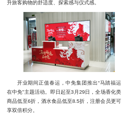
升旅客购物的舒适度、探索感与仪式感。
开业期间正值春运，中免集团推出“马踏福运
在中免”主题活动。即日起至3月29日，全场香化类
商品低至6折，酒水食品低至8.5折，注册会员更可
享双倍积分。