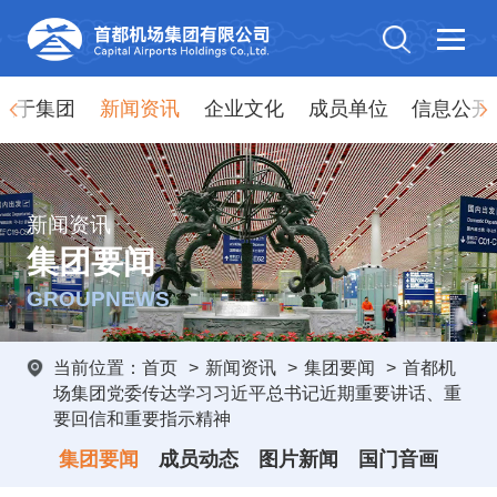
关于集团
新闻资讯
企业文化
成员单位
信息公开
新闻资讯
集团要闻
GROUPNEWS
当前位置：
首页
>
新闻资讯
>
集团要闻
>
首都机
场集团党委传达学习习近平总书记近期重要讲话、重
要回信和重要指示精神
集团要闻
成员动态
图片新闻
国门音画