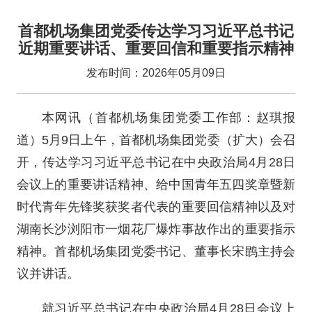
首都机场集团党委传达学习习近平总书记
近期重要讲话、重要回信和重要指示精神
发布时间：2026年05月09日
本网讯（首都机场集团党委工作部：赵琪报
道）5月9日上午，首都机场集团党委（扩大）会召
开，传达学习习近平总书记在中央政治局4月28日
会议上的重要讲话精神、给中国青年五四奖章暨新
时代青年先锋奖获奖者代表的重要回信精神以及对
湖南长沙浏阳市一烟花厂爆炸事故作出的重要指示
精神。首都机场集团党委书记、董事长宋鹍主持会
议并讲话。
就习近平总书记在中央政治局4月28日会议上