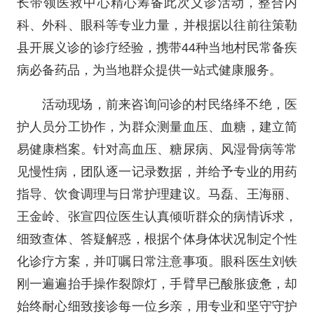
长带领医救中心精心筹备此次义诊活动，整合内
科、外科、眼科等专业力量，并根据以往前往策勒
县开展义诊的诊疗经验，携带44种当地村民常备疾
病必备药品，为当地群众提供一站式健康服务。
活动现场，前来咨询问诊的村民络绎不绝，医
护人员分工协作，为群众测量血压、血糖，建立简
易健康档案。针对高血压、糖尿病、风湿骨病等常
见慢性病，团队逐一记录数据，并给予专业的用药
指导、饮食调理与日常护理建议。马磊、王海丽、
王金岭、张宣四位医生认真倾听群众的病情诉求，
细致查体、答疑解惑，根据个体身体状况制定个性
化诊疗方案，并叮嘱日常注意事项。眼科医生刘铁
刚一遍遍抬手操作裂隙灯，手臂早已酸胀疲惫，却
始终耐心细致接诊每一位乡亲，用专业和坚守守护