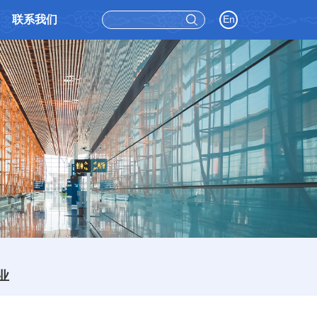
联系我们
En
业