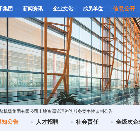
信息公开
于集团
新闻资讯
企业文化
成员单位
都机场集团有限公司土地资源管理咨询服务竞争性谈判公告
通知公告
人才招聘
社会责任
全级次企