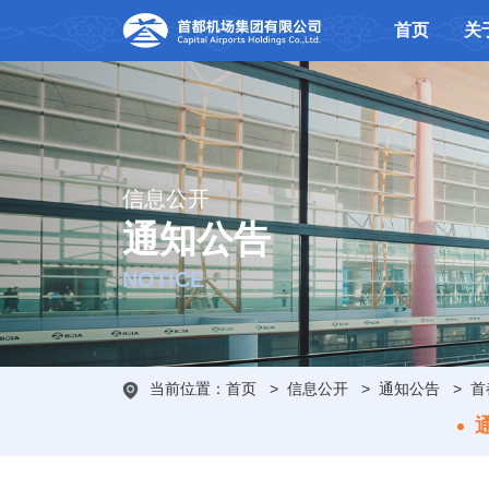
首页
关
信息公开
通知公告
NOTICE
当前位置：
首页
>
信息公开
>
通知公告
>
首