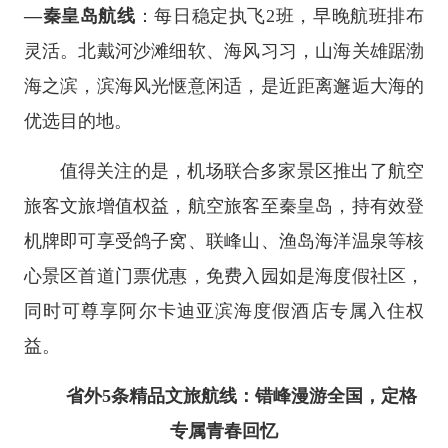
—秦皇岛航线
：每日稳定执飞2班，早晚航班排布
灵活。北戴河沙滩细软、海风习习，山海关雄踞渤
海之滨，滨海风光惬意闲适，是近距离邂逅大海的
优选目的地。
值得关注的是，机场联合多家景区推出了航空
旅客文旅增值权益，航空旅客至秦皇岛，持有效登
机牌即可享受鸽子窝、联峰山、渔岛海洋温泉等核
心景区首道门票优惠，免费入园如是海度假社区，
同时可尊享阿尔卡迪亚滨海度假酒店专属入住权
益。
省外5条精品文旅航线：错峰漫游全国，定格
专属青春回忆