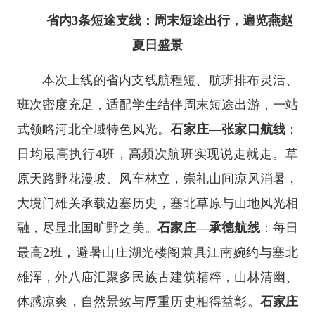
省内3条短途支线：周末短途出行，遍览燕赵
夏日盛景
本次上线的省内支线航程短、航班排布灵活、
班次密度充足，适配学生结伴周末短途出游，一站
式领略河北全域特色风光。
石家庄—张家口航线
：
日均最高执行4班，高频次航班实现说走就走。草
原天路野花漫坡、风车林立，崇礼山间凉风消暑，
大境门雄关承载边塞历史，塞北草原与山地风光相
融，尽显北国旷野之美。
石家庄—承德航线
：每日
最高2班，避暑山庄湖光楼阁兼具江南婉约与塞北
雄浑，外八庙汇聚多民族古建筑精粹，山林清幽、
体感凉爽，自然景致与厚重历史相得益彰。
石家庄