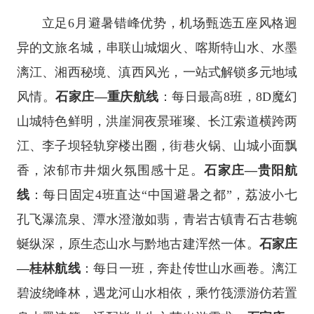
立足6月避暑错峰优势，机场甄选五座风格迥
异的文旅名城，串联山城烟火、喀斯特山水、水墨
漓江、湘西秘境、滇西风光，一站式解锁多元地域
风情。
石家庄—重庆航线
：每日最高8班，8D魔幻
山城特色鲜明，洪崖洞夜景璀璨、长江索道横跨两
江、李子坝轻轨穿楼出圈，街巷火锅、山城小面飘
香，浓郁市井烟火氛围感十足。
石家庄—贵阳航
线
：每日固定4班直达“中国避暑之都”，荔波小七
孔飞瀑流泉、潭水澄澈如翡，青岩古镇青石古巷蜿
蜒纵深，原生态山水与黔地古建浑然一体。
石家庄
—桂林航线
：每日一班，奔赴传世山水画卷。漓江
碧波绕峰林，遇龙河山水相依，乘竹筏漂游仿若置