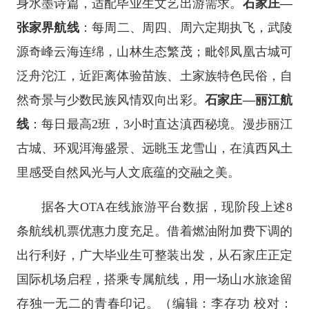
身水墨诗篇，适配毕业生文艺出游需求。
石家庄—
张家界航线
：每周二、周四、周六定期执飞，武陵
源奇峰云海连绵，山林生态繁茂；毗邻凤凰古城可
泛舟沱江，近距离体验苗族、土家族特色民俗，自
然奇景与少数民族风情双向出彩。
石家庄—丽江航
线
：每日最高2班，3小时直达滇西秘境。漫步丽江
古城、环观洱海盛景、远眺玉龙雪山，在滇西风土
里感受自然风光与人文底蕴的交融之美。
据各大OTA在线旅游平台数据，现阶段上述8
条航线机票优惠力度充足。借着燃油附加费下调的
出行利好，广大毕业生可整装出发，从石家庄正定
国际机场启程，搭乘专属航线，用一场山水旅途留
存独一无二的青春印记。
（编辑：李存功 校对：