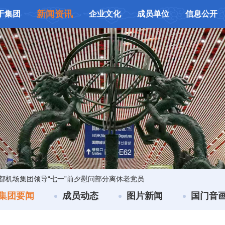
新闻资讯
于集团
企业文化
成员单位
信息公开
都机场集团领导“七一”前夕慰问部分离休老党员
集团要闻
成员动态
图片新闻
国门音