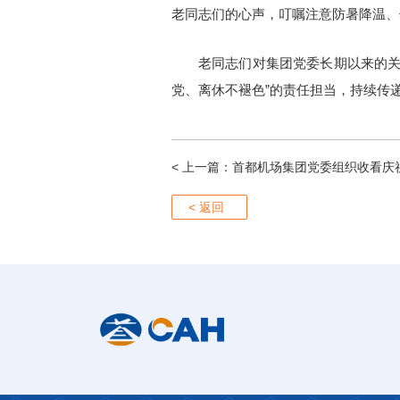
老同志们的心声，叮嘱注意防暑降温、
老同志们对集团党委长期以来的关
党、离休不褪色”的责任担当，持续传
< 上一篇：
首都机场集团党委组织收看庆祝中
< 返回