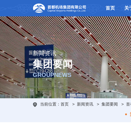
首页
关
新闻资讯
集团要闻
GROUPNEWS
当前位置：
首页
>
新闻资讯
>
集团要闻
>
首