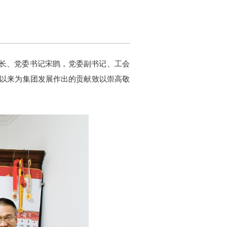
事长、党委书记宋鹍，党委副书记、工会
期以来为集团发展作出的贡献致以崇高敬