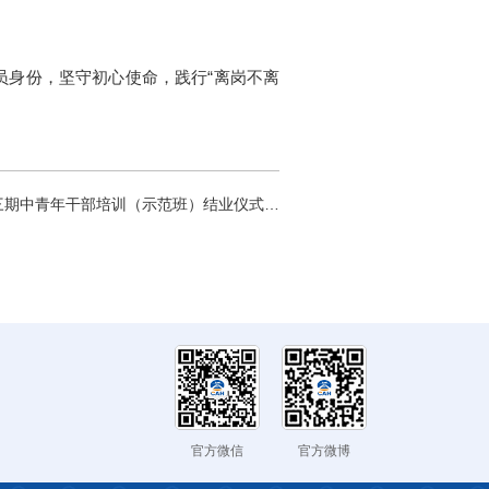
员身份，坚守初心使命，践行“离岗不离
期中青年干部培训（示范班）结业仪式举办
官方微信
官方微博