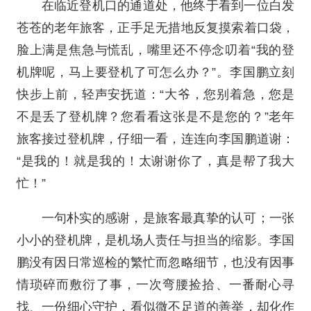
在临近登机口的通道处，他终于看到一位白发
苍苍的老年旅客，正手足无措地反复摸索着口袋，
脸上满是焦急与慌乱，嘴里还不停念叨着“我的登
机牌呢，马上要登机了可怎么办？”。李国鹏立刻
快步上前，轻声安抚道：“大爷，您别着急，您是
不是丢了登机牌？您看看这张是不是您的？”老年
旅客接过登机牌，仔细一看，连连向李国鹏道谢：
“是我的！就是我的！太谢谢你了，真是帮了我大
忙！”
一句朴实的感谢，是旅客最真挚的认可；一张
小小的登机牌，是机场人责任与担当的缩影。李国
鹏没有因日常巡检的繁忙而忽略细节，也没有因事
情琐碎而敷衍了事，一次弯腰捡拾、一番耐心寻
找、一份细心守护，看似微不足道的善举，却化作