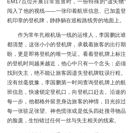
EM17点位开展日常巡查时，一份特殊的“遗失物”
闯入了他的视线——一张印着航班信息、已加盖登
机印章的登机牌，静静躺在巡检路线旁的地面上。
作为常年扎根机场一线的运维人，李国鹏比谁
都清楚，这张小小的登机牌，承载着旅客的出行期
盼，更是即将登机的唯一凭证。看着登机牌上标注
的登机时间越来越近，他心中只有一个念头：必须
找到失主，绝不能让旅客因遗失登机牌耽误行程。
没有丝毫犹豫，李国鹏第一时间查询登机牌上的航
班信息，快速锁定登机口，向登机口赶去。沿途的
每一步，他都格外留意身边旅客的神情，目光掠过
每一张驻足张望、神色慌张或是低头四处搜寻物品
的脸庞，生怕错过任何一丝与失主相关的线索。