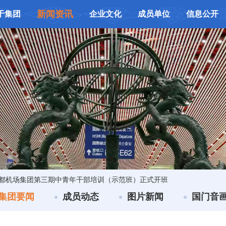
新闻资讯
于集团
企业文化
成员单位
信息公开
都机场集团第三期中青年干部培训（示范班）正式开班
集团要闻
成员动态
图片新闻
国门音