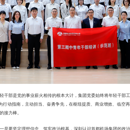
轻干部是党的事业薪火相传的根本大计，集团党委始终将年轻干部
求为行动指南，主动担当、奋勇争先，在枢纽提质、商业增效、临空
的接力棒。
一是要坚定理想信念、筑牢政治根基，深刻认识首都机场集团的政