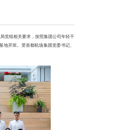
航局党组相关要求，按照集团公司年轻干
研基地开班。受首都机场集团党委书记、