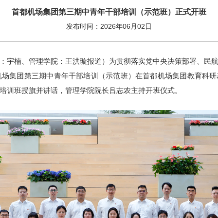
首都机场集团第三期中青年干部培训（示范班）正式开班
发布时间：2026年06月02日
：宇楠、管理学院：王洪璇报道）为贯彻落实党中央决策部署、民
机场集团第三期中青年干部培训（示范班）在首都机场集团教育科
培训班授旗并讲话，管理学院院长吕志农主持开班仪式。