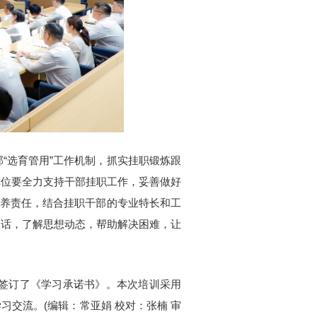
“选育管用”工作机制，抓实挂职锻炼跟
单位要全力支持干部挂职工作，妥善做好
培养责任，结合挂职干部的专业特长和工
谈话，了解思想动态，帮助解决困难，让
签订了《学习承诺书》。本次培训采用
习交流。(编辑：常亚娟 校对：张楠 审