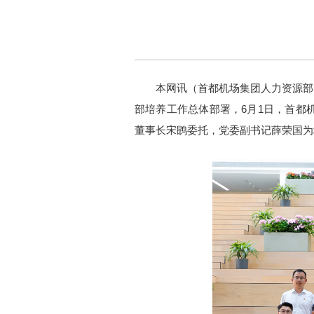
本网讯（首都机场集团人力资源部
部培养工作总体部署，6月1日，首都
董事长宋鹍委托，党委副书记薛荣国为