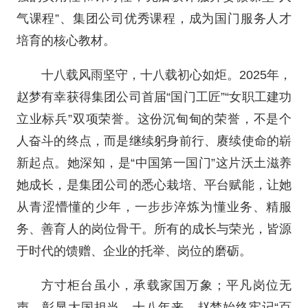
气课程”、集团公司优秀课程，成为国门服务人才
培育的核心教材。
十八载风雨坚守，十八载初心如炬。2025年，
赵梦有幸获得集团公司首届“国门工匠”“女职工建功
立业标兵”双项荣誉。这份沉甸甸的荣誉，不是个
人奋斗的终点，而是继续躬身前行、赓续使命的崭
新起点。她深知，是“中国第一国门”这片沃土滋养
她成长，是集团公司的悉心栽培、平台赋能，让她
从青涩懵懂的少年，一步步淬炼为懂业务、精服
务、善育人的岗位骨干。所有的成长与荣光，皆源
于时代的馈赠、企业的托举、岗位的磨砺。
方寸柜台虽小，承载家国万象；平凡岗位无
声，彰显大国担当。十八年来，赵梦始终牢记“百