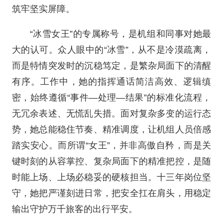
筑牢坚实屏障。
“冰雪女王”的专属称号，是机组和同事对她最
大的认可。众人眼中的“冰雪”，从不是冷漠疏离，
而是特情突发时的沉稳笃定，是繁杂局面下的清醒
有序。工作中，她的指挥通话简洁高效、逻辑缜
密，始终遵循“事件—处理—结果”的标准化流程，
无冗余表述、无慌乱失措。面对复杂多变的运行态
势，她总能稳住节奏、精准调度，让机组人员倍感
踏实安心。而所谓“女王”，并非高傲自矜，而是关
键时刻的从容掌控、复杂局面下的精准把控，是随
时能上场、上场必稳妥的硬核担当。十三年岗位坚
守，她把严谨刻进日常，把安全扛在肩头，用稳定
输出守护万千旅客的出行平安。