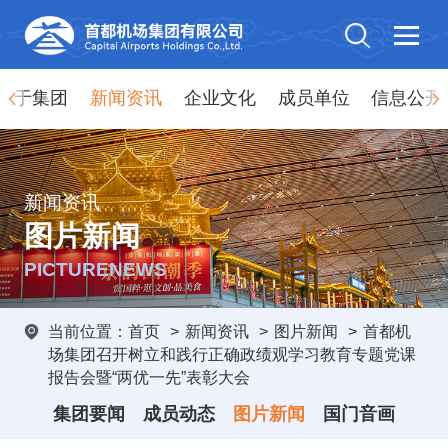
关于集团
新闻资讯
企业文化
成员单位
信息公开
新闻资讯
图片新闻
PICTURENEWS
当前位置：
首页
>
新闻资讯
>
图片新闻
>
首都机
场集团召开树立和践行正确政绩观学习教育专题党课
报告会暨“两优一先”表彰大会
集团要闻
成员动态
图片新闻
国门音画