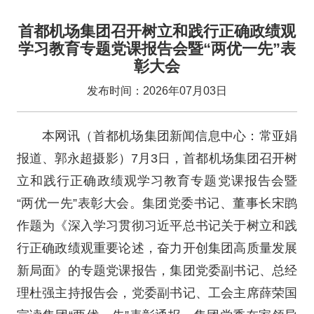
首都机场集团召开树立和践行正确政绩观
学习教育专题党课报告会暨“两优一先”表
彰大会
发布时间：2026年07月03日
本网讯（首都机场集团新闻信息中心：常亚娟
报道、郭永超摄影）7月3日，首都机场集团召开树
立和践行正确政绩观学习教育专题党课报告会暨
“两优一先”表彰大会。集团党委书记、董事长宋鹍
作题为《深入学习贯彻习近平总书记关于树立和践
行正确政绩观重要论述，奋力开创集团高质量发展
新局面》的专题党课报告，集团党委副书记、总经
理杜强主持报告会，党委副书记、工会主席薛荣国