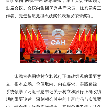
宣读集团“两优一先”表彰通报，集团党委在家领导
出席会议。会议向集团优秀共产党员、优秀党务工
作者、先进基层党组织获奖代表颁发荣誉奖项。
宋鹍首先围绕树立和践行正确政绩观的重要意
义、根本立场、价值取向、内在要求、实践路径，
系统领学了习近平总书记关于树立和践行正确政绩
观的重要论述，深刻领会其中的丰富内涵与实践要
求。结合集团当前实际情况，客观分析了集团及各