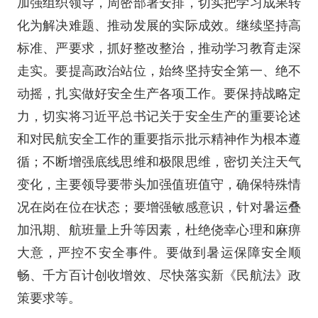
加强组织领导，周密部署安排，切实把学习成果转
化为解决难题、推动发展的实际成效。继续坚持高
标准、严要求，抓好整改整治，推动学习教育走深
走实。要提高政治站位，始终坚持安全第一、绝不
动摇，扎实做好安全生产各项工作。要保持战略定
力，切实将习近平总书记关于安全生产的重要论述
和对民航安全工作的重要指示批示精神作为根本遵
循；不断增强底线思维和极限思维，密切关注天气
变化，主要领导要带头加强值班值守，确保特殊情
况在岗在位在状态；要增强敏感意识，针对暑运叠
加汛期、航班量上升等因素，杜绝侥幸心理和麻痹
大意，严控不安全事件。要做到暑运保障安全顺
畅、千方百计创收增效、尽快落实新《民航法》政
策要求等。