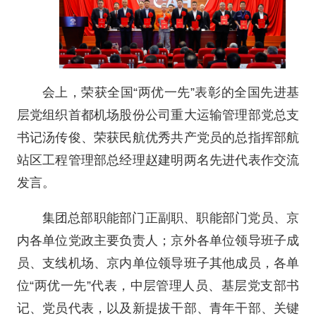
会上，荣获全国“两优一先”表彰的全国先进基
层党组织首都机场股份公司重大运输管理部党总支
书记汤传俊、荣获民航优秀共产党员的总指挥部航
站区工程管理部总经理赵建明两名先进代表作交流
发言。
集团总部职能部门正副职、职能部门党员、京
内各单位党政主要负责人；京外各单位领导班子成
员、支线机场、京内单位领导班子其他成员，各单
位“两优一先”代表，中层管理人员、基层党支部书
记、党员代表，以及新提拔干部、青年干部、关键