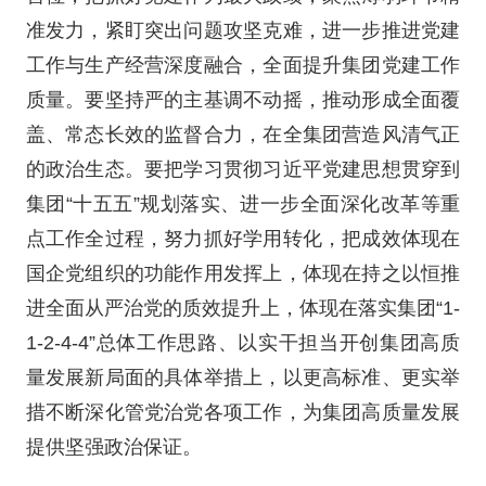
准发力，紧盯突出问题攻坚克难，进一步推进党建
工作与生产经营深度融合，全面提升集团党建工作
质量。要坚持严的主基调不动摇，推动形成全面覆
盖、常态长效的监督合力，在全集团营造风清气正
的政治生态。要把学习贯彻习近平党建思想贯穿到
集团“十五五”规划落实、进一步全面深化改革等重
点工作全过程，努力抓好学用转化，把成效体现在
国企党组织的功能作用发挥上，体现在持之以恒推
进全面从严治党的质效提升上，体现在落实集团“1-
1-2-4-4”总体工作思路、以实干担当开创集团高质
量发展新局面的具体举措上，以更高标准、更实举
措不断深化管党治党各项工作，为集团高质量发展
提供坚强政治保证。