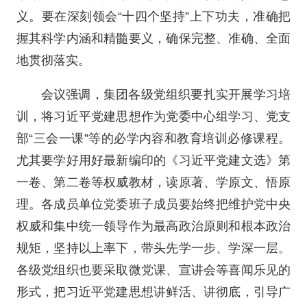
义。要在深刻领会“十四个坚持”上下功夫，准确把
握其科学内涵和精髓要义，确保完整、准确、全面
地贯彻落实。
会议强调，集团各级党组织要扎实开展学习培
训，将习近平党建思想作为党委中心组学习、党支
部“三会一课”等的必学内容和教育培训必修课程。
尤其要学好用好最新编印的《习近平党建文选》第
一卷、第二卷等权威教材，读原著、学原文、悟原
理。各成员单位党委班子成员要始终把维护党中央
权威和集中统一领导作为最高政治原则和根本政治
规矩，坚持以上率下，带头先学一步、学深一层。
各级党组织也要采取微党课、宣讲会等喜闻乐见的
形式，把习近平党建思想讲鲜活、讲彻底，引导广