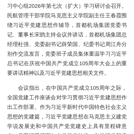
习中心组2026年第七次（扩大）学习研讨会召开。
民航管理干部学院马克思主义学院副主任王春霞围
绕习近平党建思想作辅导，首都机场集团党委书
记、董事长宋鹍主持会议并讲话，首都机场集团总
经理杜强、党委副书记薛荣国、纪委书记周江舟分
别作交流发言，党委班子成员集体重温学习习近平
总书记在庆祝中国共产党成立105周年大会上的重
要讲话精神以及习近平党建思想相关文件。
会议指出，在中国共产党成立105周年之际，
全国党建工作座谈会对学习贯彻习近平党建思想作
出工作部署。作为习近平新时代中国特色社会主义
思想的党建篇，习近平党建思想在马克思主义建党
学说发展史和中国共产党党建史上具有里程碑意