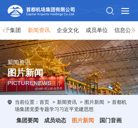
关于集团
新闻资讯
企业文化
成员单位
信息公开
新闻资讯
图片新闻
PICTURENEWS
当前位置：
首页
>
新闻资讯
>
图片新闻
>
首都机
场集团党委专题学习习近平党建思想
集团要闻
成员动态
图片新闻
国门音画