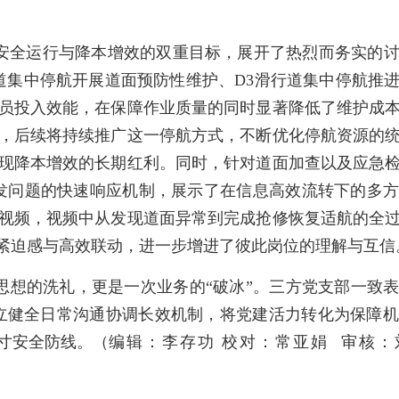
安全运行与降本增效的双重目标，展开了热烈而务实的
L跑道集中停航开展道面预防性维护、D3滑行道集中停航
员投入效能，在保障作业质量的同时显著降低了维护成
，后续将持续推广这一停航方式，不断优化停航资源的
现降本增效的长期红利。同时，针对道面加查以及应急
发问题的快速响应机制，展示了在信息高效流转下的多
视频，视频中从发现道面异常到完成抢修恢复适航的全
的紧迫感与高效联动，进一步增进了彼此岗位的理解与互信
思想的洗礼，更是一次业务的“破冰”。三方党支部一致
建立健全日常沟通协调长效机制，将党建活力转化为保障
寸安全防线。
（
编辑：李存功 校对：常亚娟 审核：