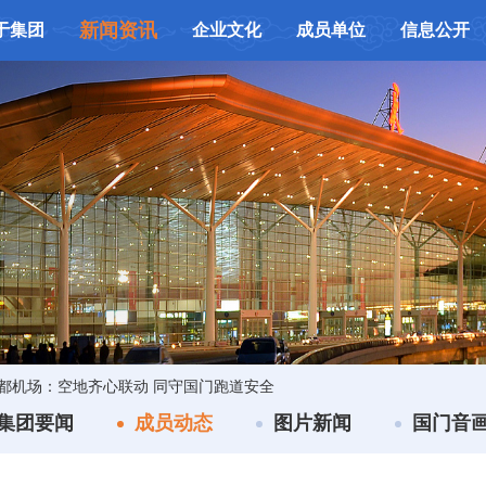
新闻资讯
于集团
企业文化
成员单位
信息公开
都机场：空地齐心联动 同守国门跑道安全
集团要闻
成员动态
图片新闻
国门音