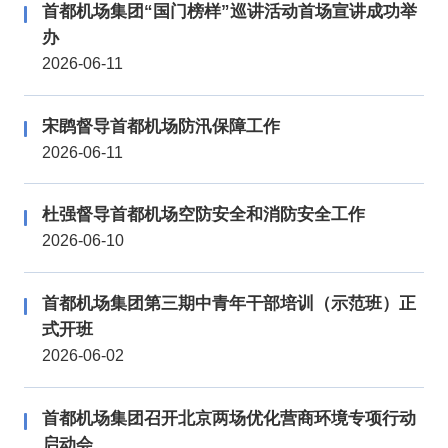
首都机场集团“国门榜样”巡讲活动首场宣讲成功举
办
2026-06-11
宋鹍督导首都机场防汛保障工作
2026-06-11
杜强督导首都机场空防安全和消防安全工作
2026-06-10
首都机场集团第三期中青年干部培训（示范班）正
式开班
2026-06-02
首都机场集团召开北京两场优化营商环境专项行动
启动会