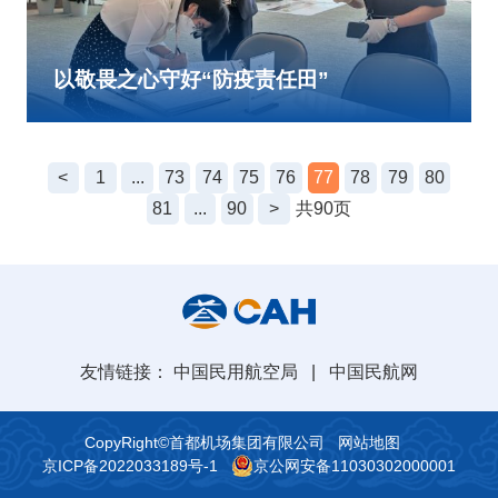
以敬畏之心守好“防疫责任田”
<
1
...
73
74
75
76
77
78
79
80
81
...
90
>
共90页
友情链接：
中国民用航空局
|
中国民航网
CopyRight©首都机场集团有限公司
网站地图
京ICP备2022033189号-1
京公网安备11030302000001