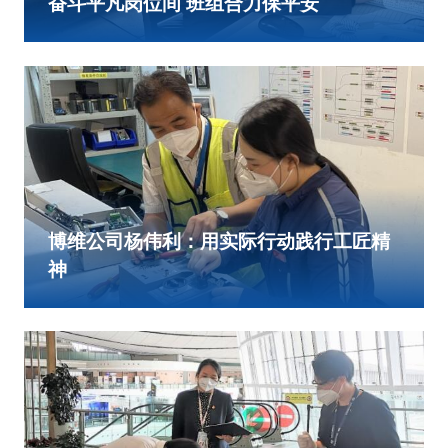
奋斗平凡岗位间 班组合力保平安
博维公司杨伟利：用实际行动践行工匠精
神