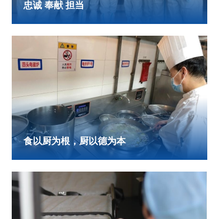
忠诚 奉献 担当
食以厨为根，厨以德为本