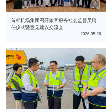
首都机场集团召开旅客服务社会监督员聘
任仪式暨意见建议交流会
2026-05-26